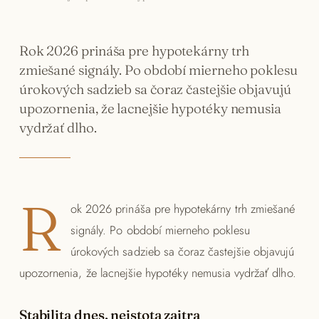
Rok 2026 prináša pre hypotekárny trh
zmiešané signály. Po období mierneho poklesu
ZAVOLAŤ
+421 903 685 322
úrokových sadzieb sa čoraz častejšie objavujú
upozornenia, že lacnejšie hypotéky nemusia
NAPÍSAŤ E-MAIL
vydržať dlho.
lubica.bibenova@fingopartner.sk
R
ok 2026 prináša pre hypotekárny trh zmiešané
signály. Po období mierneho poklesu
úrokových sadzieb sa čoraz častejšie objavujú
upozornenia, že lacnejšie hypotéky nemusia vydržať dlho.
Stabilita dnes, neistota zajtra