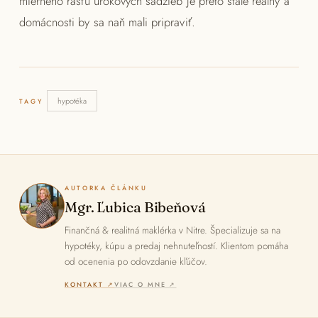
mierneho rastu úrokových sadzieb je preto stále reálny a
domácnosti by sa naň mali pripraviť.
hypotéka
TAGY
AUTORKA ČLÁNKU
Mgr. Ľubica Bibeňová
Finančná & realitná maklérka v Nitre. Špecializuje sa na
hypotéky, kúpu a predaj nehnuteľností. Klientom pomáha
od ocenenia po odovzdanie kľúčov.
KONTAKT ↗
VIAC O MNE ↗