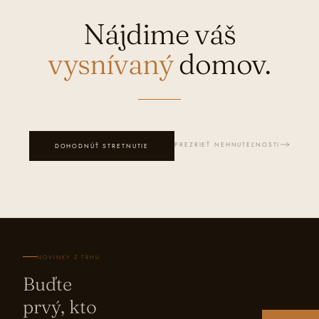
Nájdime váš
vysnívaný
domov.
PREZRIEŤ NEHNUTEĽNOSTI
DOHODNÚŤ STRETNUTIE
NOVINKY Z TRHU
Buďte
prvý, kto