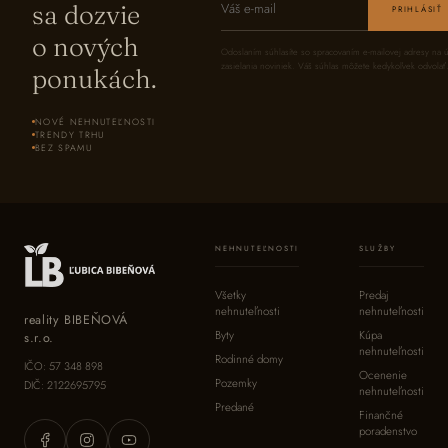
sa dozvie
PRIHLÁSIŤ
o nových
Odoslaním súhlasíte so spracovaním e-mailovej adresy na 
zasielania noviniek. Váš súhlas môžete kedykoľvek odvolať
ponukách.
NOVÉ NEHNUTEĽNOSTI
TRENDY TRHU
BEZ SPAMU
NEHNUTEĽNOSTI
SLUŽBY
Všetky
Predaj
nehnuteľnosti
nehnuteľnosti
reality BIBEŇOVÁ
Byty
Kúpa
s.r.o.
nehnuteľnosti
Rodinné domy
IČO: 57 348 898
Ocenenie
Pozemky
DIČ: 2122695795
nehnuteľnosti
Predané
Finančné
poradenstvo