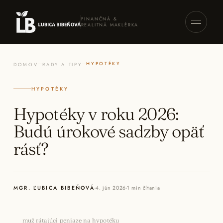
FINANČNÁ &
REALITNÁ MAKLÉRKA
—
—
HYPOTÉKY
DOMOV
RADY A TIPY
HYPOTÉKY
Hypotéky v roku 2026:
Budú úrokové sadzby opäť
rásť?
MGR. ĽUBICA BIBEŇOVÁ
4. jún 2026
1
min čítania
muž rátajúci peniaze na hypotéku