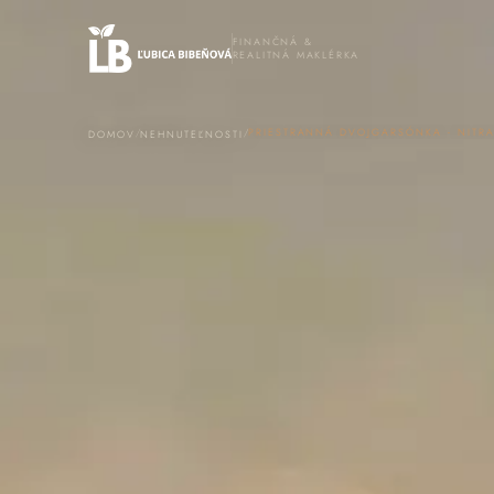
FINANČNÁ &
REALITNÁ MAKLÉRKA
/
/
DOMOV
NEHNUTEĽNOSTI