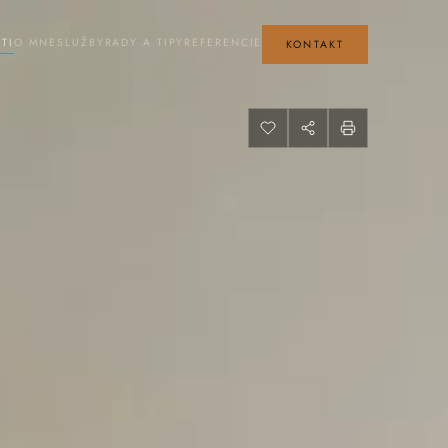
TI
O MNE
SLUŽBY
RADY A TIPY
REFERENCIE
KONTAKT