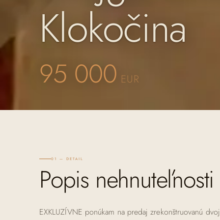
Klokočina
95 000
EUR
01 — DETAIL
Popis nehnuteľnosti
EXKLUZÍVNE ponúkam na predaj zrekonštruovanú dvojga