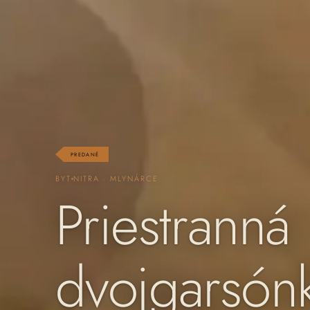
PREDANÉ
BYT
NITRA · MLYNÁRCE
Priestranná
dvojgarsónk