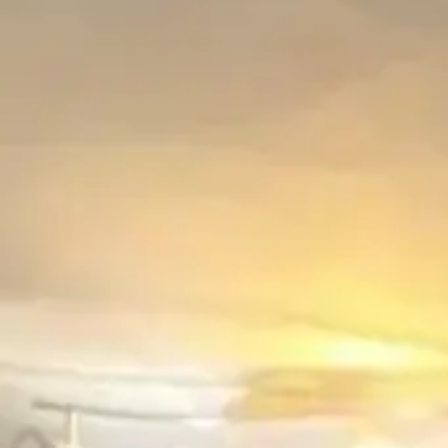
ZAVOLAŤ
+421 903 685 322
NAPÍSAŤ E-MAIL
lubica.bibenova@fingopartner.sk