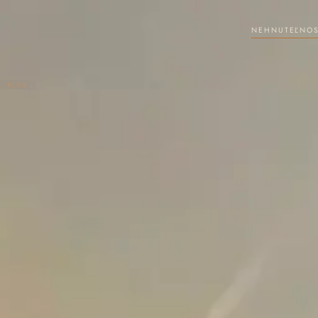
NEHNUTEĽNOS
PRIESTRANNÁ DVOJGARSÓNKA - NITRA, KLOKOČINA