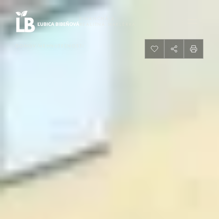
FINANČNÁ &
REALITNÁ MAKLÉRKA
/
DOMOV
NEHNUTEĽNOSTI