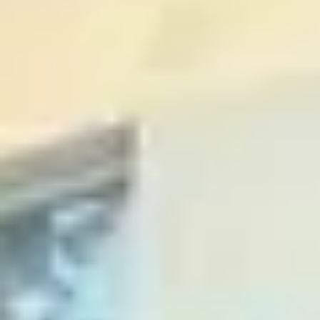
ZAVOLAŤ
+421 903 685 322
NAPÍSAŤ E-MAIL
lubica.bibenova@fingopartner.sk