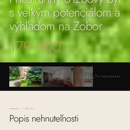
s veľkým potenciálom a
výhľadom na Zobor
179 900
EUR
19
FOTOGRAFIÍ
01 — DETAIL
Popis nehnuteľnosti