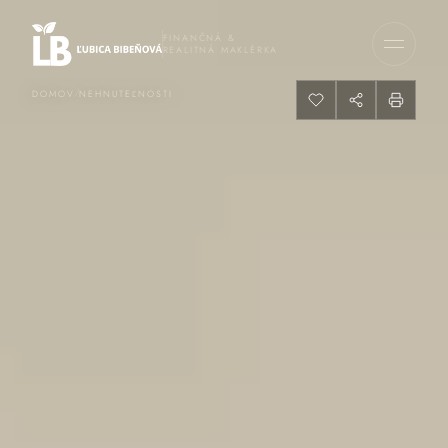
FINANČNÁ &
REALITNÁ MAKLÉRKA
/
DOMOV
NEHNUTEĽNOSTI