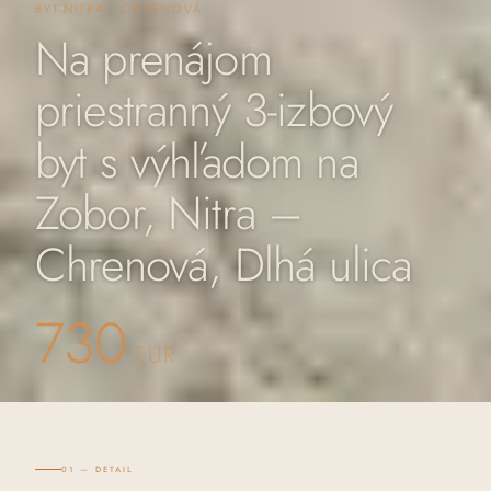
BYT
NITRA · CHRENOVÁ
Na prenájom
priestranný 3-izbový
byt s výhľadom na
Zobor, Nitra –
Chrenová, Dlhá ulica
730
EUR
01 — DETAIL